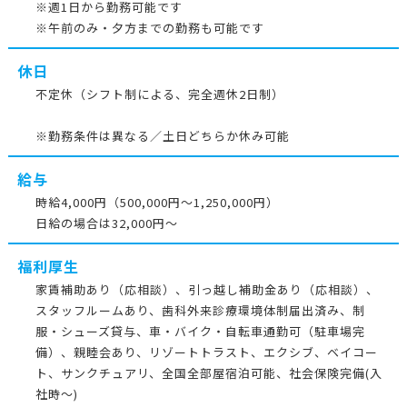
※週1日から勤務可能です
※午前のみ・夕方までの勤務も可能です
休日
不定休（シフト制による、完全週休2日制）
※勤務条件は異なる／土日どちらか休み可能
給与
時給4,000円
（
500,000
円～1,250,000円）
日給の場合は32,000円～
福利厚生
家賃補助あり（応相談）、引っ越し補助金あり（応相談）、
スタッフルームあり、歯科外来診療環境体制届出済み、制
服・シューズ貸与、車・バイク・自転車通勤可（駐車場完
備）、親睦会あり、リゾートトラスト、エクシブ、ベイコー
ト、サンクチュアリ、全国全部屋宿泊可能、社会保険完備(入
社時～)